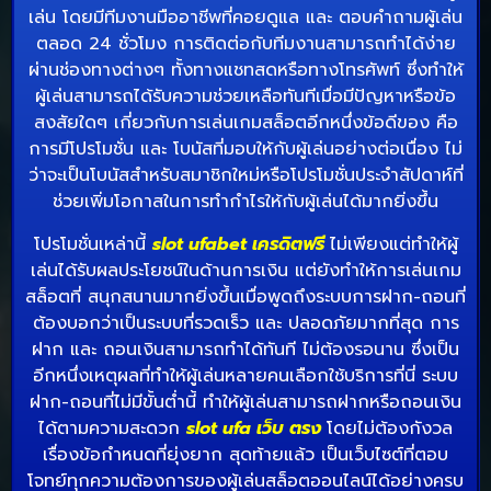
เล่น โดยมีทีมงานมืออาชีพที่คอยดูแล และ ตอบคำถามผู้เล่น
ตลอด 24 ชั่วโมง การติดต่อกับทีมงานสามารถทำได้ง่าย
ผ่านช่องทางต่างๆ ทั้งทางแชทสดหรือทางโทรศัพท์ ซึ่งทำให้
ผู้เล่นสามารถได้รับความช่วยเหลือทันทีเมื่อมีปัญหาหรือข้อ
สงสัยใดๆ เกี่ยวกับการเล่นเกมสล็อตอีกหนึ่งข้อดีของ คือ
การมีโปรโมชั่น และ โบนัสที่มอบให้กับผู้เล่นอย่างต่อเนื่อง ไม่
ว่าจะเป็นโบนัสสำหรับสมาชิกใหม่หรือโปรโมชั่นประจำสัปดาห์ที่
ช่วยเพิ่มโอกาสในการทำกำไรให้กับผู้เล่นได้มากยิ่งขึ้น
โปรโมชั่นเหล่านี้
slot ufabet
เครดิตฟรี
ไม่เพียงแต่ทำให้ผู้
เล่นได้รับผลประโยชน์ในด้านการเงิน แต่ยังทำให้การเล่นเกม
สล็อตที่ สนุกสนานมากยิ่งขึ้นเมื่อพูดถึงระบบการฝาก-ถอนที่
ต้องบอกว่าเป็นระบบที่รวดเร็ว และ ปลอดภัยมากที่สุด การ
ฝาก และ ถอนเงินสามารถทำได้ทันที ไม่ต้องรอนาน ซึ่งเป็น
อีกหนึ่งเหตุผลที่ทำให้ผู้เล่นหลายคนเลือกใช้บริการที่นี่ ระบบ
ฝาก-ถอนที่ไม่มีขั้นต่ำนี้ ทำให้ผู้เล่นสามารถฝากหรือถอนเงิน
ได้ตามความสะดวก
slot ufa
เว็บ ตรง
โดยไม่ต้องกังวล
เรื่องข้อกำหนดที่ยุ่งยาก สุดท้ายแล้ว เป็นเว็บไซต์ที่ตอบ
โจทย์ทุกความต้องการของผู้เล่นสล็อตออนไลน์ได้อย่างครบ