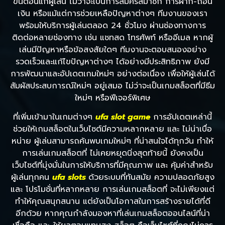
ขั้นตอนแก่ผู้เล่น ไม่ว่าจะเป็นการสมัครสมาชิก การฝาก-ถอน
เงิน หรือแม้แต่การช่วยเหลือปัญหาต่างๆ ทีมงานของเรา
พร้อมให้บริการผู้เล่นตลอด 24 ชั่วโมง ผ่านช่องทางการ
ติดต่อหลายช่องทาง เช่น แชทสด โทรศัพท์ หรืออีเมล หากผู้
เล่นมีปัญหาหรือข้อสงสัยใดๆ ทีมงานจะตอบสนองอย่าง
รวดเร็วและแก้ไขปัญหาต่างๆ ได้อย่างมีประสิทธิภาพ ยังมี
การพัฒนาและอัปเดตเกมใหม่ๆ อย่างต่อเนื่อง เพื่อให้ผู้เล่นได้
สัมผัสประสบการณ์ใหม่ๆ อยู่เสมอ ไม่ว่าจะเป็นเกมสล็อตที่มีธีม
ใหม่ๆ หรือฟีเจอร์พิเศษ
ที่เพิ่มเข้ามาในเกมต่างๆ
ufa slot game
การอัปเดตเหล่านี้
ช่วยให้เกมสล็อตในเว็บไซต์มีความหลากหลาย และ ไม่น่าเบื่อ
หน่าย ผู้เล่นสามารถค้นพบเกมใหม่ๆ ที่น่าสนใจได้ทุกวัน ทำให้
การเล่นเกมสล็อตที่ ไม่เคยหยุดนิ่งสุดท้ายนี้ ยังคงเป็น
เว็บไซต์ที่มุ่งมั่นในการให้บริการที่มีคุณภาพ และ คุ้มค่าสำหรับ
ผู้เล่นทุกคน
ufa slots
ด้วยระบบที่ทันสมัย ความปลอดภัยสูง
และ โปรโมชั่นที่หลากหลาย การเล่นเกมสล็อตที่ จะไม่เพียงแต่
ทำให้คุณสนุกสนาน แต่ยังเป็นโอกาสในการสร้างรายได้ที่ดี
อีกด้วย หากคุณกำลังมองหาที่เล่นเกมสล็อตออนไลน์ที่น่า