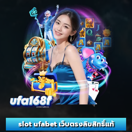
slot ufabet เว็บตรงลิขสิทธิ์แท้