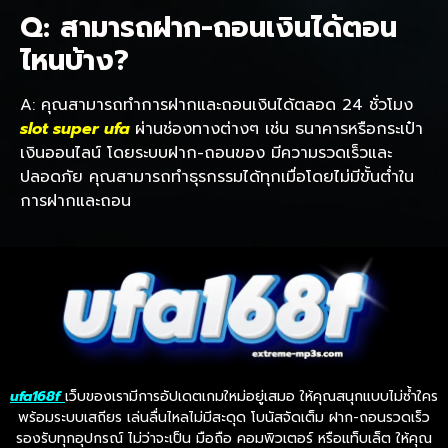
Q: สามารถฝาก-ถอนเงินได้ตอน
ไหนบ้าง?
A: คุณสามารถทำการฝากและถอนเงินได้ตลอด 24 ชั่วโมง
slot super ufa
ผ่านช่องทางต่างๆ เช่น ธนาคารหรือกระเป๋า
เงินออนไลน์ โดยระบบฝาก-ถอนของ มีความรวดเร็วและ
ปลอดภัย คุณสามารถทำธุรกรรมได้ทุกเมื่อโดยไม่มีขั้นต่ำใน
การฝากและถอน
ufa168f
เว็บของเรามีการอัปเดตเกมใหม่อยู่เสมอ ให้คุณสนุกแบบไม่ซ้ำใคร
พร้อมระบบเสถียร เล่นลื่นไหลไม่มีสะดุด โบนัสจัดเต็ม ฝาก-ถอนรวดเร็ว
รองรับทุกอุปกรณ์ ไม่ว่าจะเป็น มือถือ คอมพิวเตอร์ หรือแท็บเล็ต ให้คุณ